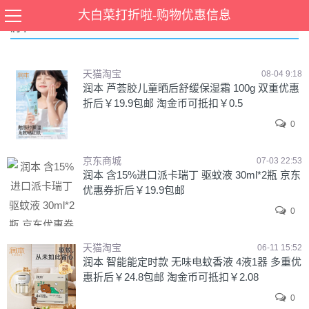
大白菜打折啦-购物优惠信息
润本
天猫淘宝
08-04 9:18
润本 芦荟胶儿童晒后舒缓保湿霜 100g 双重优惠
折后￥19.9包邮 淘金币可抵扣￥0.5
0
京东商城
07-03 22:53
润本 含15%进口派卡瑞丁 驱蚊液 30ml*2瓶 京东
优惠券折后￥19.9包邮
0
天猫淘宝
06-11 15:52
润本 智能能定时款 无味电蚊香液 4液1器 多重优
惠折后￥24.8包邮 淘金币可抵扣￥2.08
0