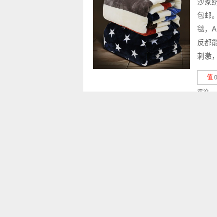
沙家纺
包邮
毯，
反都
刺激，
值
评论
移动站点和APP
关
大白菜打折啦-购物优惠信息
Android
iOS
T