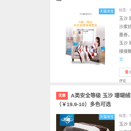
标签：
天猫淘宝
玉沙 
沙家纺
惠券，
玉沙 
接接
文
值
评论
A类安全等级 玉沙 珊瑚绒毛
优惠
（￥19.9-10）多色可选
标签：
天猫淘宝
玉沙 