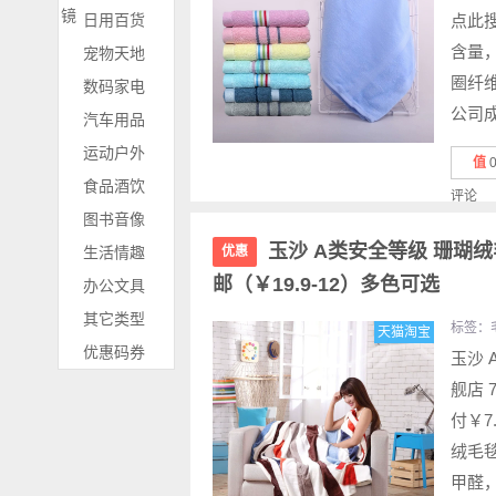
镜
日用百货
点此搜
含量
宠物天地
圈纤
数码家电
公司成
汽车用品
运动户外
值
食品酒饮
评论
图书音像
玉沙 A类安全等级 珊瑚绒毛
生活情趣
优惠
邮（￥19.9-12）多色可选
办公文具
其它类型
标签：
天猫淘宝
优惠码券
玉沙 
舰店 
付￥7
绒毛毯
甲醛，