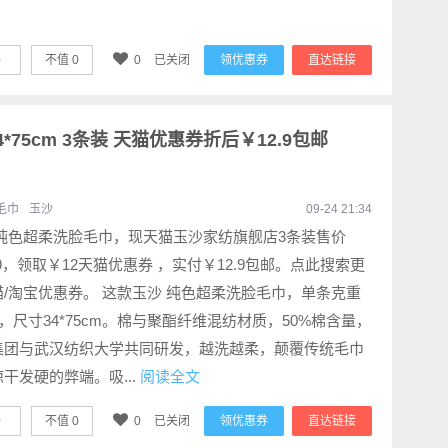
0
不值
0
0
已关闭
领优惠券
直达链接
*75cm 3条装 天猫优惠券折后￥12.9包邮
毛巾
玉沙
09-24 21:34
 纯色超柔洗脸毛巾，现天猫玉沙家纺旗舰店3条装售价
.9，领取￥12天猫优惠券 ，实付￥12.9包邮。点此搜索更
猫/淘宝优惠券。 这款玉沙 纯色超柔洗脸毛巾，单条克重
克，尺寸34*75cm。棉与聚酯纤维混纺材质，50%棉含量，
集团与武汉纺织大学共同研发，越洗越柔，颠覆传统毛巾
干发硬的弊端。吸...
阅读全文
0
不值
0
0
已关闭
领优惠券
直达链接