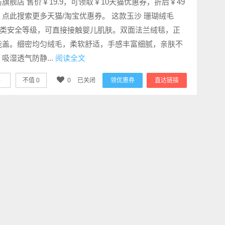
旗舰店 售价￥19.9，可领取￥10天猫优惠券，折后￥49
。点此搜索更多天猫/淘宝优惠券。 这款玉沙 珊瑚绒毛
A类安全等级，可直接接触婴儿肌肤。双面法兰绒毯，正
能盖。细密均匀绒毛，柔软舒适，手感丰富细腻，亲肤不
吸湿透气防静...
阅读全文
0
不值
0
0
已关闭
领优惠券
直达链接
注我们
联系我们
腾讯QQ
隐私政策
新浪微博
使用条款
Facebook
版权申明
witter
关于我们
RSS Feed
联系我们