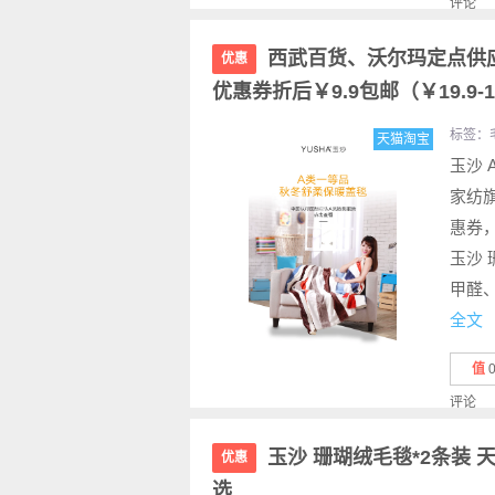
评论
西武百货、沃尔玛定点供应
优惠
优惠券折后￥9.9包邮（￥19.9
标签：
天猫淘宝
玉沙 
家纺旗
惠券，
玉沙 
甲醛
全文
值
评论
玉沙 珊瑚绒毛毯*2条装 天
优惠
选