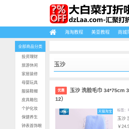
海淘教程
美亚教程
商城
全部商品分类
投资理财
玉沙
旅游休闲
家居装修
母婴玩具
玉沙 洗脸毛巾 34*75cm
优惠
服装鞋帽
12）
皮具箱包
个护化妆
标签：
天猫淘宝
保健养生
玉沙 
钟表首饰眼
￥24