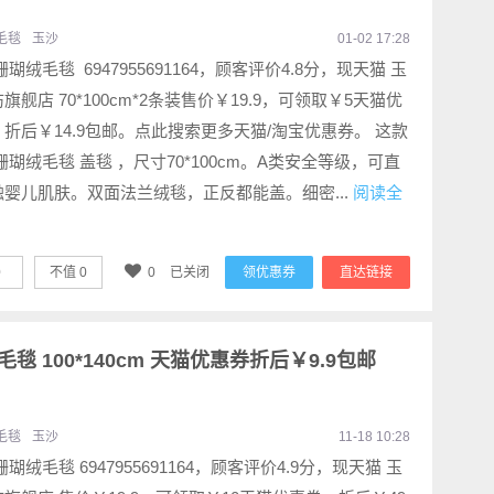
毛毯
玉沙
01-02 17:28
珊瑚绒毛毯 6947955691164，顾客评价4.8分，现天猫 玉
旗舰店 70*100cm*2条装售价￥19.9，可领取￥5天猫优
折后￥14.9包邮。点此搜索更多天猫/淘宝优惠券。 这款
珊瑚绒毛毯 盖毯 ，尺寸70*100cm。A类安全等级，可直
触婴儿肌肤。双面法兰绒毯，正反都能盖。细密...
阅读全
0
不值
0
0
已关闭
领优惠券
直达链接
毯 100*140cm 天猫优惠券折后￥9.9包邮
毛毯
玉沙
11-18 10:28
珊瑚绒毛毯 6947955691164，顾客评价4.9分，现天猫 玉