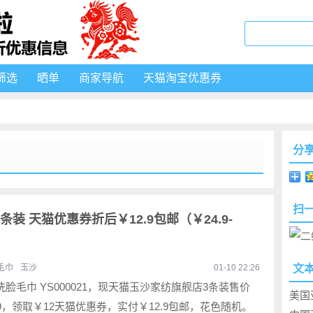
筛选
晒单
商家导航
天猫淘宝优惠券
分
扫
 3条装 天猫优惠券折后￥12.9包邮（￥24.9-
毛巾
玉沙
01-10 22:26
文
洗脸毛巾 YS000021，现天猫玉沙家纺旗舰店3条装售价
美国
.9，领取￥12天猫优惠券，实付￥12.9包邮，花色随机。