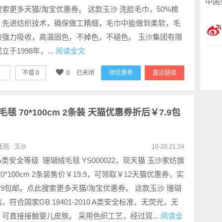
中国
索更多天猫/淘宝优惠券。 这款玉沙 洗脸毛巾，50%棉
，先进纺织技术，确保做工精细，毛巾中能做到柔软，毛
维强力吸收，高温固色，不掉色，不褪色。 玉沙集团有限
立于1998年，...
阅读全文
0
不值
0
0
已关闭
领优惠券
直达链接
毯 70*100cm 2条装 天猫优惠券折后￥7.9包
毛毯
玉沙
10-20 21:24
A类安全等级 珊瑚绒毛毯 YS000022，现天猫 玉沙家纺旗
70*100cm 2条装售价￥19.9，可领取￥12天猫优惠券，实
.9包邮。点此搜索更多天猫/淘宝优惠券。 这款玉沙 珊瑚
，符合国家GB 18401-2010 A类安全标准，无荧光，无
可直接接触婴儿皮肤。 采用色织工艺，经过双...
阅读全