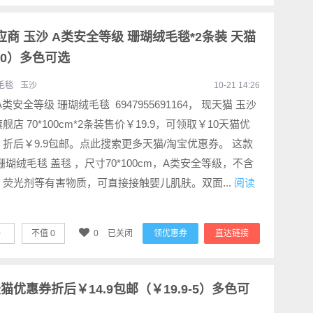
商 玉沙 A类安全等级 珊瑚绒毛毯*2条装 天猫
-10）多色可选
毛毯
玉沙
10-21 14:26
A类安全等级 珊瑚绒毛毯 6947955691164， 现天猫 玉沙
舰店 70*100cm*2条装售价￥19.9，可领取￥10天猫优
折后￥9.9包邮。点此搜索更多天猫/淘宝优惠券。 这款
珊瑚绒毛毯 盖毯 ，尺寸70*100cm，A类安全等级，不含
、荧光剂等有害物质，可直接接触婴儿肌肤。双面...
阅读
0
不值
0
0
已关闭
领优惠券
直达链接
猫优惠券折后￥14.9包邮（￥19.9-5）多色可