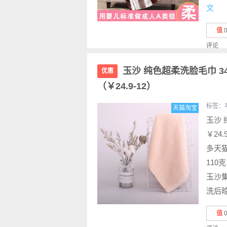
文
值
评论
玉沙 纯色超柔洗脸毛巾 34
优惠
（￥24.9-12）
标签：
天猫淘宝
玉沙
￥24
多天
110
玉沙
洗后晾
值