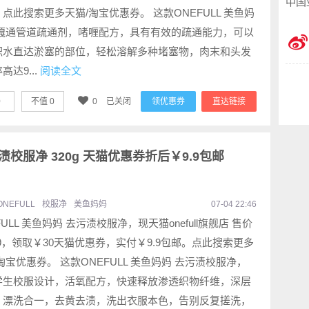
中国
点此搜索更多天猫/淘宝优惠券。 这款ONEFULL 美鱼妈
嘎嘎通管道疏通剂，啫喱配方，具有有效的疏通能力，可以
积水直达淤塞的部位，轻松溶解多种堵塞物，肉末和头发
高达9...
阅读全文
0
不值
0
0
已关闭
领优惠券
直达链接
污渍校服净 320g 天猫优惠券折后￥9.9包邮
ONEFULL
校服净
美鱼妈妈
07-04 22:46
FULL 美鱼妈妈 去污渍校服净，现天猫onefull旗舰店 售价
.9，领取￥30天猫优惠券，实付￥9.9包邮。点此搜索更多
淘宝优惠券。 这款ONEFULL 美鱼妈妈 去污渍校服净，
学生校服设计，活氧配方，快速释放渗透织物纤维，深层
，漂洗合一，去黄去渍，洗出衣服本色，告别反复搓洗，