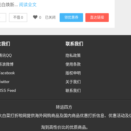
白焕新...
阅读全文
0
不值
0
0
已关闭
领优惠券
直达链接
注我们
联系我们
腾讯QQ
隐私政策
新浪微博
使用条款
Facebook
版权申明
witter
关于我们
RSS Feed
联系我们
转运四方
02758, 大白菜打折啦网提供海外网购商品及国内商品优惠打折信息、优惠
淘到高性价比的优质商品。