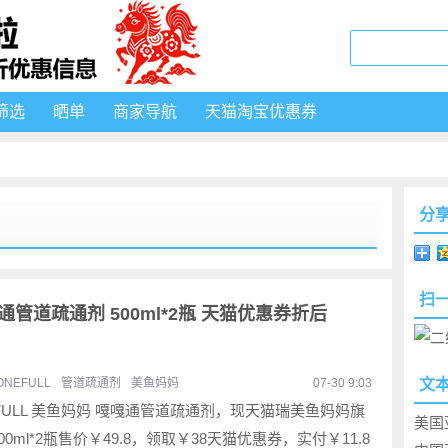
筛选
晒单
商家导航
天猫淘宝优惠券
分
扫
嘎通管道疏通剂 500ml*2瓶 天猫优惠券折后
ONEFULL
管道疏通剂
美鱼妈妈
07-30 9:03
文
FULL 美鱼妈妈 嘎嘎通管道疏通剂，现天猫瑞美鱼妈妈旗
美国
00ml*2瓶售价￥49.8，领取￥38天猫优惠券，实付￥11.8