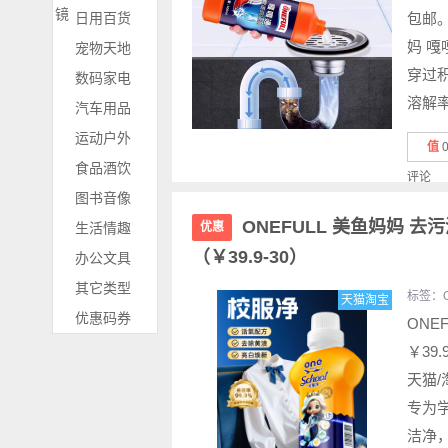
镜
日用百货
包邮。
妈 
宠物天地
穿过
数码家电
溶解率
汽车用品
运动户外
值
食品酒饮
评论
图书音像
ONEFULL 美鱼妈妈 去
生活情趣
优惠
（￥39.9-30）
办公文具
其它类型
标签：
天猫淘宝
优惠码券
ONE
￥39
天猫/
专为
洁净