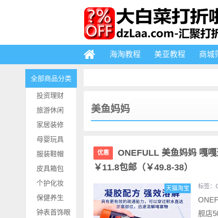
海淘教程
美亚教程
商城
全部商品分类
投资理财
美鱼妈妈
旅游休闲
家居装修
母婴玩具
ONEFULL 美鱼妈妈 嘎
优惠
服装鞋帽
￥11.8包邮（￥49.8-38）
皮具箱包
个护化妆
标签：
天猫淘宝
保健养生
ONE
钟表首饰眼
舰店5