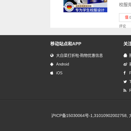
校服亮
值
评论
移动站点和APP
关
大白菜打折啦-购物优惠信息
Android
iOS
T
沪ICP备15030064号-1
,310109020