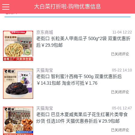
大白菜打折啦-购物优惠信息
老街口
京东商城
11-04 12:22
老街口 长粒美人甲南瓜子 500g*2袋 双重优惠折
后￥29.9包邮
已关闭评论
天猫淘宝
05-22 14:10
老街口 智利蜜汁西梅干 500g 双重优惠折后
￥14.31包邮 淘金币可抵￥1.76
已关闭评论
天猫淘宝
05-01 12:47
老街口 巴旦木夏威夷果瓜子花生红薯片类零食
炒货 任选10件 天猫优惠券折后￥29.9包邮
已关闭评论