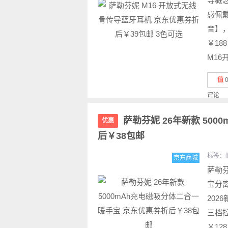
导概
感佩
音】
￥18
M16
值
评论
萨勒芬妮 26年新款 50
优惠
后￥38包邮
标签：
京东商城
萨勒
宝分
202
三档
￥12