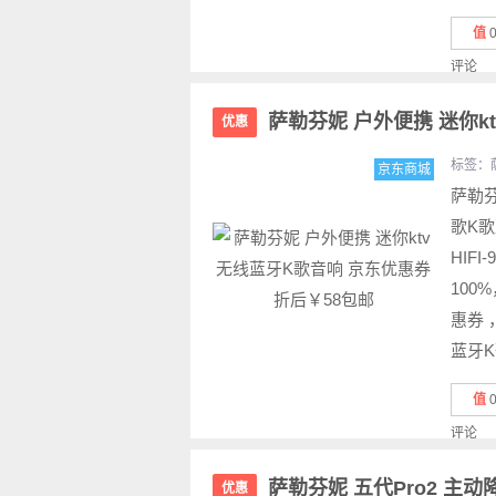
值
评论
萨勒芬妮 户外便携 迷你k
优惠
标签：
京东商城
萨勒
歌K
HIF
100
惠券 
蓝牙K
值
评论
萨勒芬妮 五代Pro2 主
优惠