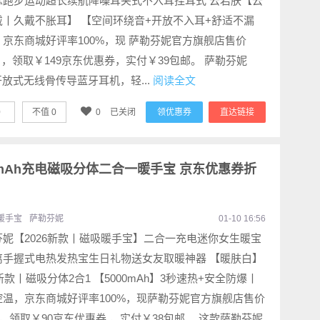
念跑步运动超长续航降噪耳夹式不入耳挂耳式 云岩肤【云
戴丨久戴不胀耳】 【空间环绕音+开放不入耳+舒适不漏
，京东商城好评率100%，现 萨勒芬妮官方旗舰店售价
8 ，领取￥149京东优惠券，实付￥39包邮。 萨勒芬妮
开放式无线骨传导蓝牙耳机，轻...
阅读全文
0
不值
0
0
已关闭
领优惠券
直达链接
00mAh充电磁吸分体二合一暖手宝 京东优惠券折
暖手宝
萨勒芬妮
01-10 16:56
芬妮【2026新款丨磁吸暖手宝】二合一充电迷你女生暖宝
离手握式电热发热宝生日礼物送女友取暖神器 【暖肤白】
6新款丨磁吸分体2合1 【5000mAh】3秒速热+安全防爆丨
控温，京东商城好评率100%，现萨勒芬妮官方旗舰店售价
8，领取￥90京东优惠券 ，实付￥38包邮。 这款萨勒芬妮