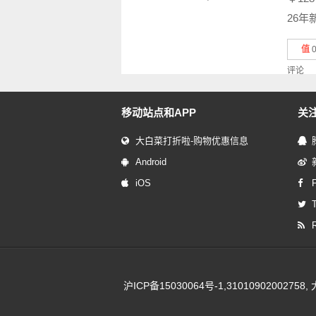
26年新
值
评论
移动站点和APP
关
大白菜打折啦-购物优惠信息
Android
iOS
T
沪ICP备15030064号-1
,310109020