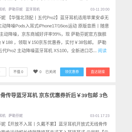
耳机
萨勒芬妮
蓝牙耳机
03-11 20:00
妮 【华强北顶配丨五代Pro2】蓝牙耳机适用苹果安卓无
r主动降噪Pods入耳式iPhone17/16ios运动 原版音质丨随意
+主动降噪，京东商城好评率99%，现 萨勒芬妮官方旗舰
￥188 ，领取￥150京东优惠券，实付￥38包邮。 萨勒
五代Pro2 主动降噪蓝牙耳机 XS100，全新进口芯...
阅读
0
不值
0
0
已关闭
领优惠券
直达链接
线骨传导蓝牙耳机 京东优惠券折后￥39包邮 3色
耳机
萨勒芬妮
03-01 17:23
芬妮【开放不入耳丨久戴不累】蓝牙耳机开放式无线骨传