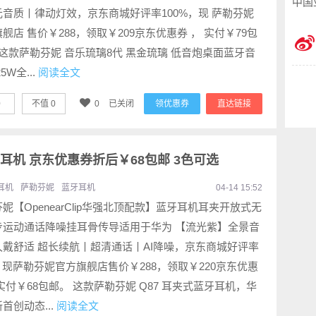
中国
元音质丨律动灯效，京东商城好评率100%，现 萨勒芬妮
舰店 售价￥288，领取￥209京东优惠券 ， 实付￥79包
这款萨勒芬妮 音乐琉璃8代 黑金琉璃 低音炮桌面蓝牙音
5W全...
阅读全文
0
不值
0
0
已关闭
领优惠券
直达链接
牙耳机 京东优惠券折后￥68包邮 3色可选
耳机
萨勒芬妮
蓝牙耳机
04-14 15:52
妮【OpenearClip华强北顶配款】蓝牙耳机耳夹开放式无
步运动通话降噪挂耳骨传导适用于华为 【流光紫】全景音
久戴舒适 超长续航丨超清通话丨AI降噪，京东商城好评率
，现萨勒芬妮官方旗舰店售价￥288，领取￥220京东优惠
实付￥68包邮。 这款萨勒芬妮 Q87 耳夹式蓝牙耳机，华
首创动态...
阅读全文