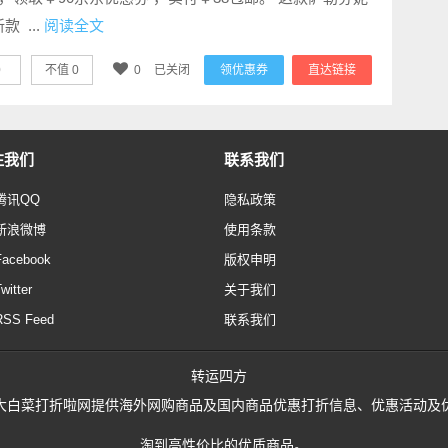
款 ...
阅读全文
0
不值
0
0
已关闭
领优惠券
直达链接
注我们
联系我们
腾讯QQ
隐私政策
新浪微博
使用条款
Facebook
版权申明
witter
关于我们
RSS Feed
联系我们
转运四方
02758, 大白菜打折啦网提供海外网购商品及国内商品优惠打折信息、优惠
淘到高性价比的优质商品。