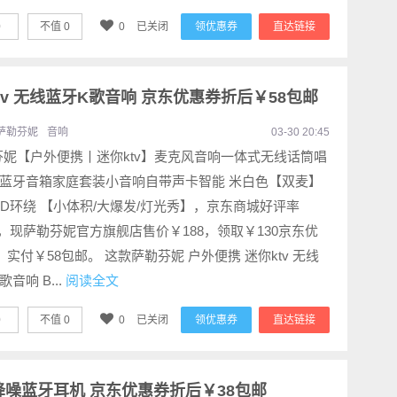
0
不值
0
0
已关闭
领优惠券
直达链接
tv 无线蓝牙K歌音响 京东优惠券折后￥58包邮
萨勒芬妮
音响
03-30 20:45
芬妮【户外便携丨迷你ktv】麦克风音响一体式无线话筒唱
歌蓝牙音箱家庭套装小音响自带声卡智能 米白色【双麦】
I-9D环绕 【小体积/大爆发/灯光秀】，京东商城好评率
%，现萨勒芬妮官方旗舰店售价￥188，领取￥130京东优
，实付￥58包邮。 这款萨勒芬妮 户外便携 迷你ktv 无线
歌音响 B...
阅读全文
0
不值
0
0
已关闭
领优惠券
直达链接
动降噪蓝牙耳机 京东优惠券折后￥38包邮