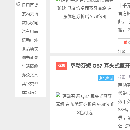
镜
日用百货
丨千
官方旗
宠物天地
邮。 
数码家电
箱， 2
汽车用品
运动户外
值
食品酒饮
评论
图书音像
萨勒芬妮 Q87 耳夹式蓝
生活情趣
优惠
办公文具
标签：
京东商城
其它类型
萨勒芬
优惠码券
线跑
效丨
98%
券 ，
强北新