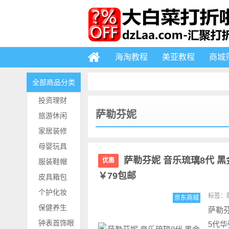
海淘教程
美亚教程
商城
全部商品分类
投资理财
萨勒芬妮
旅游休闲
家居装修
母婴玩具
萨勒芬妮 音乐琉璃8代 
优惠
服装鞋帽
￥79包邮
皮具箱包
个护化妆
标签：
京东商城
保健养生
萨勒
钟表首饰眼
5代华