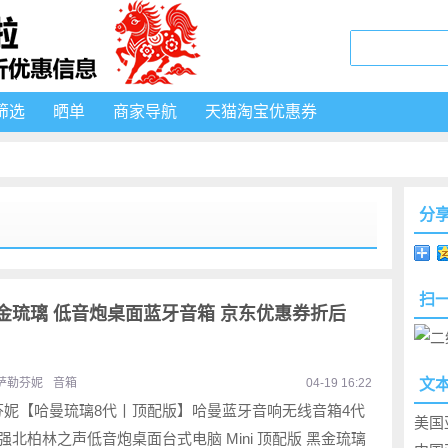
筛选
晒单
商家导航
天猫淘宝优惠券
分
扫
黑金琉璃 低音炮桌面蓝牙音箱 京东优惠券折后
萨勒芬妮
音箱
04-19 16:22
文
芬妮【哈曼琉璃8代丨顶配版】哈曼蓝牙音响无线音箱4代
美国
强北柏林之声低音炮桌面台式电脑 Mini 顶配版 黑金琉璃