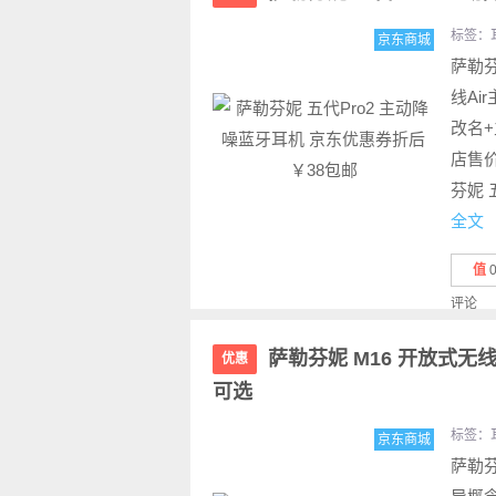
标签：
京东商城
萨勒芬
线Ai
改名
店售价
芬妮 
全文
值
评论
萨勒芬妮 M16 开放式无
优惠
可选
标签：
京东商城
萨勒