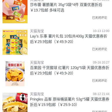
莎布蕾 薯脆薯片 35g*3袋*4件 双重优惠折后
￥19.7包邮 多味可选
已关闭评论
天猫淘宝
10-13 12:00
Lay’s 乐事 薯片礼包 10包共400g 天猫优惠券折
后￥29.9包邮（￥49.9-20）
已关闭评论
天猫淘宝
09-16 20:27
百果园 干货猩球 红薯片 120g*5袋 天猫优惠券折
后￥29.9包邮（￥49.9-20）
已关闭评论
天猫淘宝
08-12 21:44
Pringles 品客 原味桶装薯片 53g*5罐 天猫优惠券
折后￥19.9包邮（￥29.9-10）