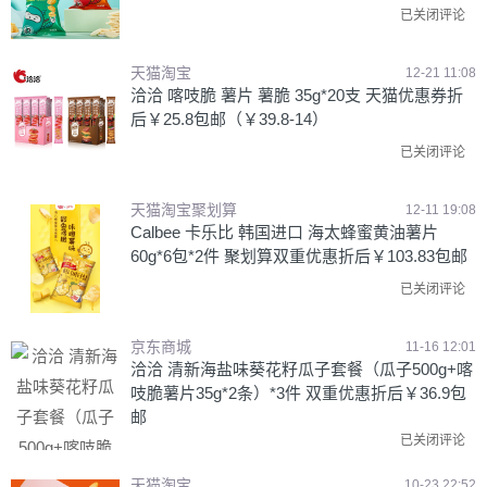
已关闭评论
天猫淘宝
12-21 11:08
洽洽 喀吱脆 薯片 薯脆 35g*20支 天猫优惠券折
后￥25.8包邮（￥39.8-14）
已关闭评论
天猫淘宝聚划算
12-11 19:08
Calbee 卡乐比 韩国进口 海太蜂蜜黄油薯片
60g*6包*2件 聚划算双重优惠折后￥103.83包邮
已关闭评论
京东商城
11-16 12:01
洽洽 清新海盐味葵花籽瓜子套餐（瓜子500g+喀
吱脆薯片35g*2条）*3件 双重优惠折后￥36.9包
邮
已关闭评论
天猫淘宝
10-23 22:52