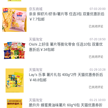
京东商城
07-03 20:00
亲亲 鲜虾片/虾条/薯片等 任选3包 双重优惠折后
￥7.7包邮
已关闭评论
天猫淘宝
07-20 19:50
Oishi 上好佳 薯片等膨化零食 任选10包 双重优
惠折后￥34包邮
已关闭评论
天猫淘宝
01-29 10:28
Lay’s 乐事 薯片礼包 400g*2件 天猫优惠券折后
￥48.8包邮
已关闭评论
天猫淘宝
01-21 10:03
脆升升 蜂蜜黄油味薯片 60g*6包 天猫优惠券折