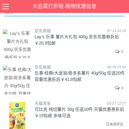
大白菜打折啦-购物优惠信息
薯片
京东商城
07-14 22:19
Lay’s 乐事 薯片大礼包 400g 京东优惠券折后
￥20.9包邮
0
京东商城
06-16 15:53
乐事 经典/大波浪/奇多系薯片 40g/50g 任选20件
双重优惠折后￥41.8包邮
0
天猫淘宝
03-27 12:27
可比克 纯切薯片 30g 任选10件 天猫优惠券折后
￥19包邮 多味可选
已关闭评论