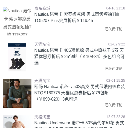
京东商城
04-16 21:18
Nautica 诺帝卡 索罗娜凉感 男式圆领短袖T恤
TO5207 Plus会员折后￥119.45
已关闭评论
天猫淘宝
02-02 9:22
Nautica 诺帝卡 40S精梳棉 男式中筒袜子 3双 天
猫优惠券折后￥25包邮（￥109-84）多色组合可
选
已关闭评论
天猫淘宝
02-01 15:25
断码 Nautica 诺帝卡 50S高支 男式保暖内衣套装
NTQS160775 天猫优惠券折后￥79包邮
（￥899-820）3色可选
已关闭评论
天猫淘宝
12-07 22:28
Nautica Underwear 诺帝卡 50S莫代尔印花 男式