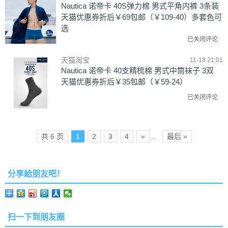
Nautica 诺帝卡 40S弹力棉 男式平角内裤 3条装
天猫优惠券折后￥69包邮（￥109-40）多套色可
选
已关闭评论
天猫淘宝
11-18 21:01
Nautica 诺帝卡 40支精梳棉 男式中筒袜子 3双
天猫优惠券折后￥35包邮（￥59-24）
已关闭评论
共 6 页
1
2
3
4
»
最后 »
...
分享給朋友吧！
扫一下到朋友圈