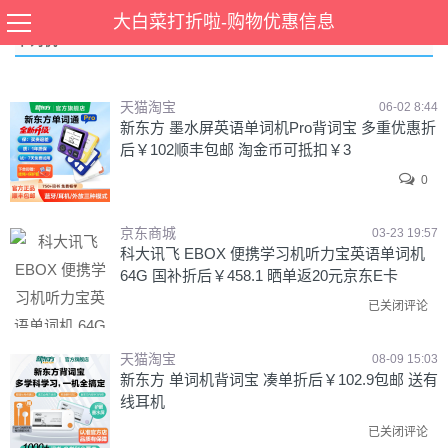
大白菜打折啦-购物优惠信息
单词机
天猫淘宝
06-02 8:44
新东方 墨水屏英语单词机Pro背词宝 多重优惠折
后￥102顺丰包邮 淘金币可抵扣￥3
0
京东商城
03-23 19:57
科大讯飞 EBOX 便携学习机听力宝英语单词机
64G 国补折后￥458.1 晒单返20元京东E卡
已关闭评论
天猫淘宝
08-09 15:03
新东方 单词机背词宝 凑单折后￥102.9包邮 送有
线耳机
已关闭评论