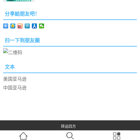
分享給朋友吧！
扫一下到朋友圈
文本
美国亚马逊
中国亚马逊
转运四方
沪ICP备15030064号-1
,31010902002758, 大白菜打折啦网提供海外网购商品及