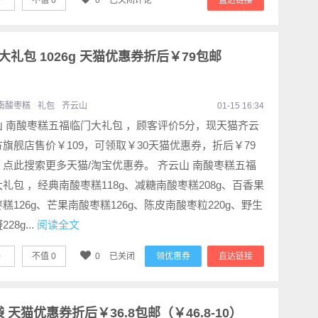
0
不值
0
0
已关闭评论
直达链接
礼包 1026g 天猫优惠券折后￥79包邮
南酸枣糕
礼包
齐云山
01-15 16:34
山 南酸枣糕五福临门大礼包 ，顾客评价5分，现天猫齐云
旗舰店售价￥109，可领取￥30天猫优惠券，折后￥79
。点此搜索更多天猫/淘宝优惠券。 齐云山 南酸枣糕五福
礼包 ，经典南酸枣糕118g、减糖南酸枣糕208g、百香果
糕126g、芒果南酸枣糕126g、陈皮南酸枣粒220g、野生
28g...
阅读全文
0
不值
0
0
已关闭
领优惠券
直达链接
袋 天猫优惠券折后￥36.8包邮（￥46.8-10）