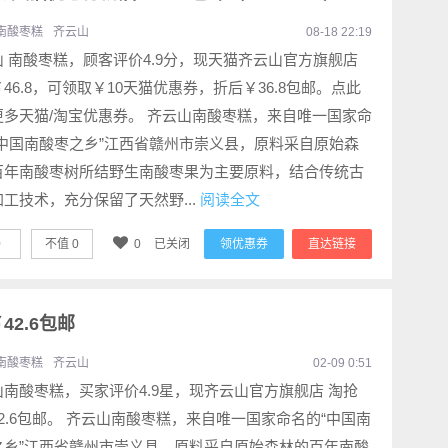
南酸枣糕
齐云山
08-18 22:19
山 南酸枣糕，顾客评价4.9分，现天猫齐云山官方旗舰店
46.8，可领取￥10天猫优惠券，折后￥36.8包邮。点此
更多天猫/淘宝优惠券。 齐云山南酸枣糕，来自唯一国家命
“中国南酸枣之乡”江西省赣州市崇义县，原料采自原始森
百年南酸枣树所结野生南酸枣果为主要原料，结合传统古
工技术，充分保留了天然野...
阅读全文
0
不值
0
0
已关闭
领优惠券
直达链接
42.6包邮
南酸枣糕
齐云山
02-09 0:51
山南酸枣糕，买家评价4.9星，现齐云山官方旗舰店 淘抢
2.6包邮。 齐云山南酸枣糕，来自唯一国家命名的“中国南
之乡”江西省赣州市崇义县，原料采自原始森林的百年南酸