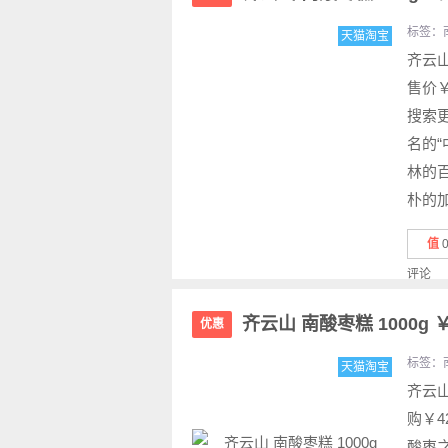
标签：
天猫淘宝
齐云
售价￥
搜索
名的
林的
朴的加
值
评论
齐云山 南酸枣糕 1000g ￥
优惠
标签：
天猫淘宝
齐云
购￥4
酸枣