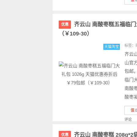
值
齐云山 南酸枣糕五福临门大
优惠
（￥109-30）
标签：
天猫淘宝
齐云
山官方
包邮
临门大
南酸枣
酸枣凝2
值
评论
齐云山 南酸枣糕 208g*2
优惠