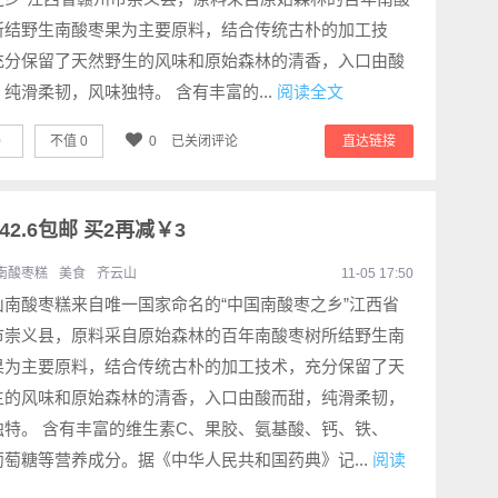
所结野生南酸枣果为主要原料，结合传统古朴的加工技
充分保留了天然野生的风味和原始森林的清香，入口由酸
纯滑柔韧，风味独特。 含有丰富的...
阅读全文
0
不值
0
0
已关闭评论
直达链接
42.6包邮 买2再减￥3
南酸枣糕
美食
齐云山
11-05 17:50
山南酸枣糕来自唯一国家命名的“中国南酸枣之乡”江西省
市崇义县，原料采自原始森林的百年南酸枣树所结野生南
果为主要原料，结合传统古朴的加工技术，充分保留了天
生的风味和原始森林的清香，入口由酸而甜，纯滑柔韧，
独特。 含有丰富的维生素C、果胶、氨基酸、钙、铁、
葡萄糖等营养成分。据《中华人民共和国药典》记...
阅读