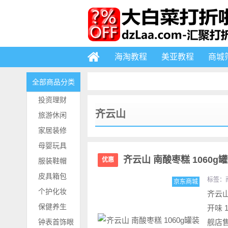
海淘教程
美亚教程
商城
全部商品分类
投资理财
齐云山
旅游休闲
家居装修
母婴玩具
齐云山 南酸枣糕 1060g罐
优惠
服装鞋帽
皮具箱包
标签：
京东商城
个护化妆
齐云山
保健养生
开味 
钟表首饰眼
舰店售