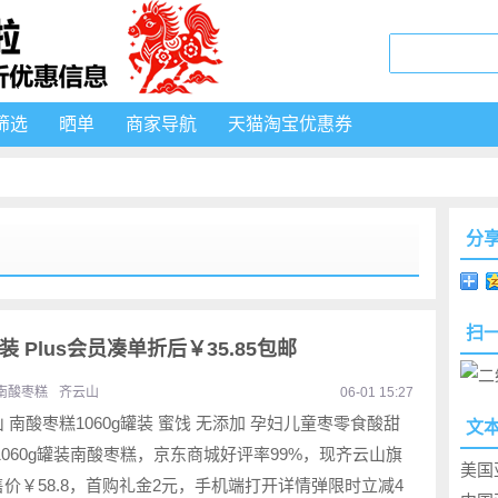
筛选
晒单
商家导航
天猫淘宝优惠券
分
扫
装 Plus会员凑单折后￥35.85包邮
南酸枣糕
齐云山
06-01 15:27
 南酸枣糕1060g罐装 蜜饯 无添加 孕妇儿童枣零食酸甜
文
1060g罐装南酸枣糕，京东商城好评率99%，现齐云山旗
美国
价￥58.8，首购礼金2元，手机端打开详情弹限时立减4