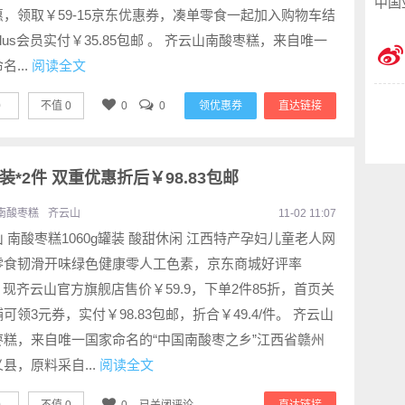
中国
惠，领取￥59-15京东优惠券，凑单零食一起加入购物车结
lus会员实付￥35.85包邮 。 齐云山南酸枣糕，来自唯一
名...
阅读全文
0
不值
0
0
0
领优惠券
直达链接
罐装*2件 双重优惠折后￥98.83包邮
南酸枣糕
齐云山
11-02 11:07
 南酸枣糕1060g罐装 酸甜休闲 江西特产孕妇儿童老人网
零食韧滑开味绿色健康零人工色素，京东商城好评率
，现齐云山官方旗舰店售价￥59.9，下单2件85折，首页关
可领3元券，实付￥98.83包邮，折合￥49.4/件。 齐云山
枣糕，来自唯一国家命名的“中国南酸枣之乡”江西省赣州
县，原料采自...
阅读全文