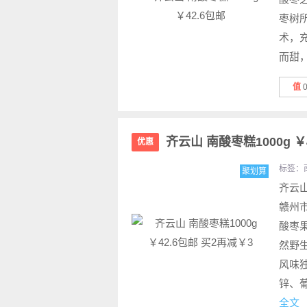
枣树
术，
而甜，
值
齐云山 南酸枣糕1000g ￥
优惠
标签：
聚划算
齐云
赣州
酸枣
然野
风味
锌、
全文