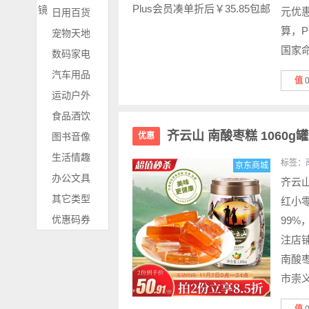
镜
元优
日用百货
算，P
宠物天地
国家命
数码家电
汽车用品
值
运动户外
食品酒饮
齐云山 南酸枣糕 1060g
图书音像
优惠
生活情趣
标签：
京东商城
办公文具
齐云山
其它类型
红小
优惠码券
99%
注店铺
南酸
市崇义