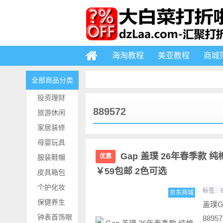
海淘教程
美亚教程
商城
全部商品分类
投资理财
889572
旅游休闲
家居装修
母婴玩具
Gap 盖璞 26年春季款
优惠
服装鞋帽
￥59包邮 2色可选
皮具箱包
个护化妆
标签：
京东商城
保健养生
盖璞G
钟表首饰眼
889