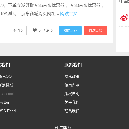
中国
99，下单立减领取￥35京东优惠券 ，￥30京东优惠券 ，
59包邮。 京东商城购买网址...
阅读全文
0
不值
0
0
0
领优惠券
直达链接
注我们
联系我们
腾讯QQ
隐私政策
新浪微博
使用条款
Facebook
版权申明
witter
关于我们
RSS Feed
联系我们
转运四方