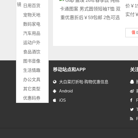
镜
日用百货
价￥1
实付￥
宠物天地
数码家电
值
汽车用品
运动户外
食品酒饮
图书音像
移动站点和APP
关
生活情趣
办公文具
大白菜打折啦-购物优惠信息
其它类型
Android
优惠码券
iOS
T