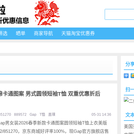
筛选
晒单
商家导航
天猫淘宝优惠券
分
扫
 纯棉卡通图案 男式圆领短袖T恤 双重优惠折后
851270
889572
Gap
T恤
盖璞
05-31 14:36
文
ap男女装2026春季新款卡通图案圆领短袖T恤上衣美版
美国
572/851270，京东商城好评率100%，现Gap官方旗舰店售