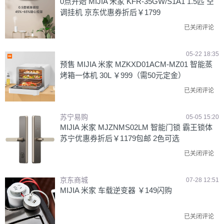
0点开始 MIJIA 米家 KFR-35GW/S1A1 1.5匹 空
调挂机 京东优惠券折后￥1799
已关闭评论
05-22 18:35
预售 MIJIA 米家 MZKXD01ACM-MZ01 智能蒸
烤箱一体机 30L ￥999（需50元定金）
已关闭评论
苏宁易购
05-05 15:20
MIJIA 米家 MJZNMS02LM 智能门锁 霸王锁体
苏宁优惠券折后￥1179包邮 2色可选
已关闭评论
京东商城
07-28 12:51
MIJIA 米家 车载逆变器 ￥149闪购
已关闭评论