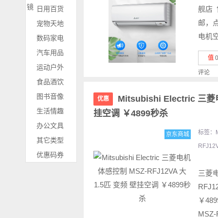
镜
日用百货
舰店 
邮，点此
宠物天地
电机空调
数码家电
汽车用品
值
运动户外
评论
食品酒饮
图书音像
Mitsubishi Electri
优惠
生活情趣
挂空调 ￥4899秒杀
办公文具
标签：
京东商城
其它类型
RFJ12
优惠码券
三菱电
RFJ
￥489
MSZ