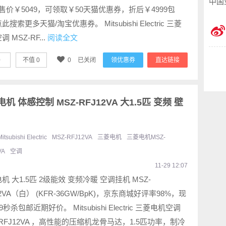
中国
售价￥5049，可领取￥50天猫优惠券，折后￥4999包
搜索更多天猫/淘宝优惠券。 Mitsubishi Electric 三菱
 MSZ-RF...
阅读全文
0
不值
0
0
已关闭
领优惠券
直达链接
c 三菱电机 体感控制 MSZ-RFJ12VA 大1.5匹 变频 壁
Mitsubishi Electric
MSZ-RFJ12VA
三菱电机
三菱电机MSZ-
VA
空调
11-29 12:07
机 大1.5匹 2级能效 变频冷暖 空调挂机 MSZ-
12VA（白） (KFR-36GW/BpK)，京东商城好评率98%，现
9秒杀包邮近期好价。 Mitsubishi Electric 三菱电机空调
-RFJ12VA ，高性能的压缩机龙骨马达，1.5匹功率，制冷