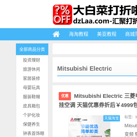
海淘教程
美亚教程
商城
全部商品分类
投资理财
Mitsubishi Electric
旅游休闲
家居装修
母婴玩具
Mitsubishi Electri
优惠
服装鞋帽
挂空调 天猫优惠券折后￥4999包
皮具箱包
个护化妆
标签：
天猫淘宝
保健养生
Mits
钟表首饰眼
变频