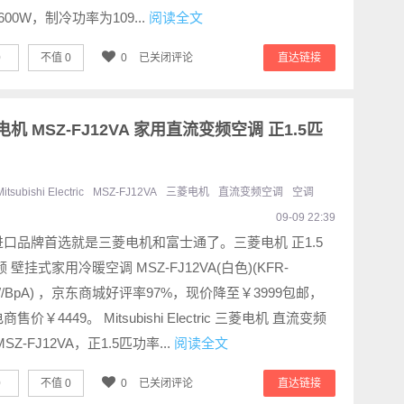
600W，制冷功率为109...
阅读全文
0
不值
0
0
已关闭评论
直达链接
c 三菱电机 MSZ-FJ12VA 家用直流变频空调 正1.5匹
Mitsubishi Electric
MSZ-FJ12VA
三菱电机
直流变频空调
空调
09-09 22:39
进口品牌首选就是三菱电机和富士通了。三菱电机 正1.5
频 壁挂式家用冷暖空调 MSZ-FJ12VA(白色)(KFR-
W/BpA) ，京东商城好评率97%，现价降至￥3999包邮，
售价￥4449。 Mitsubishi Electric 三菱电机 直流变频
SZ-FJ12VA，正1.5匹功率...
阅读全文
0
不值
0
0
已关闭评论
直达链接