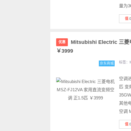
量为3
值
Mitsubishi Electri
优惠
￥3999
标签：
京东商城
空调
匹 变
35G
其他电商
空调 M
值